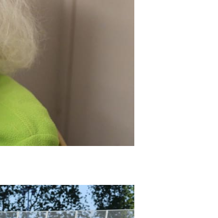
mps 2019 / Crédits Photo : Yumi Rigout