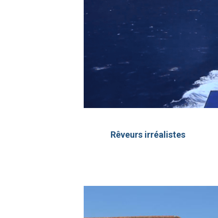
carnet de route, carte postale, itinérance, rencontre
Rêveurs irréalistes